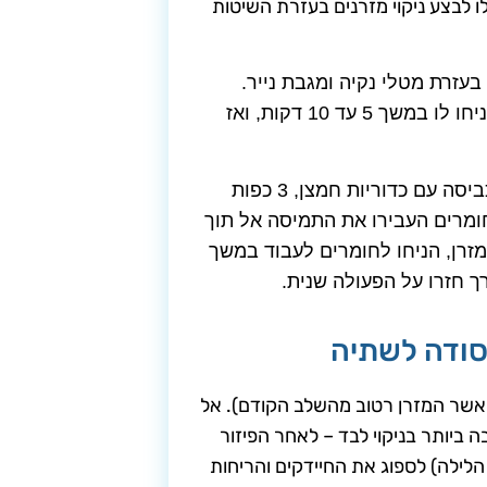
לו לבצע ניקוי מזרנים בעזרת השיטות
עזרת מטלי נקיה ומגבת נייר.
לאחר שהכתם יבש ברובו, רססו חומץ לבן (ללא דילול) והניחו לו במשך 5 עד 10 דקות, ואז
ערבבו 2 כפות אבקת כביסה עם כדוריות חמצן, 3 כפות
חומרים העבירו את התמיסה אל תוך
זרן, הניחו לחומרים לעבוד במשך
כאשר המזרן רטוב מהשלב הקודם). אל
ביותר בניקוי לבד – לאחר הפיזור
ופין מהבוקר עד הלילה) לספוג את החיידקים והריחות