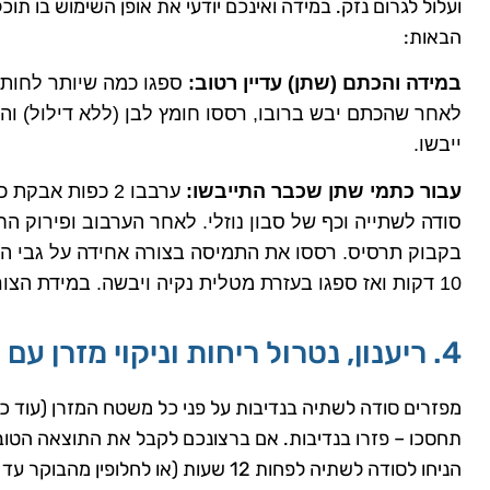
ועלול לגרום נזק. במידה ואינכם יודעי את אופן השימוש בו תוכ
הבאות:
במידה והכתם (שתן) עדיין רטוב:
ספגו כמה שיותר לחות ב
ייבשו.
עבור כתמי שתן שכבר התייבשו:
סודה לשתייה וכף של סבון נוזלי. לאחר הערבוב ופירוק ה
בקבוק תרסיס. רססו את התמיסה בצורה אחידה על גבי המ
10 דקות ואז ספגו בעזרת מטלית נקיה ויבשה. במידת הצורך חזרו על הפעולה שנית.
4. ריענון, נטרול ריחות וניקוי מזרן עם סודה לשתיה
מפזרים סודה לשתיה בנדיבות על פני כל משטח המזרן (עוד 
תחסכו – פזרו בנדיבות. אם ברצונכם לקבל את התוצאה הטובה 
הניחו לסודה לשתיה לפחות 12 שעות (או לחל