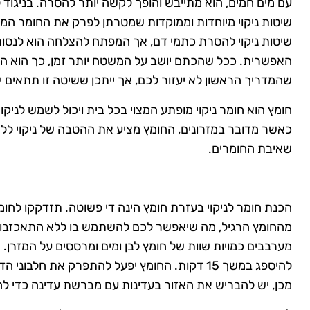
עם מים חמים, הוא מתייבש והופך לקשה יותר להסרה. בניגוד
שיטות ניקוי מיוחדות וממוקדות שמטרתן לפרק את החומר המייב
שיטות ניקוי להסרת כתמי דם, אך המפתח להצלחה הוא לנסו
האפשרית. ככל שהכתם יושב על המשטח יותר זמן, כך הוא הופ
שהמדריך הראשון לא יעזור לכם, אך ייתכן ששיטה זו תתאים י
חומץ הוא חומר ניקוי מופתע המצוי בכל בית ויכול לשמש לניקו
כאשר מדובר במזרונים, החומץ מציע את ההטבה של ניקוי ללא
שאיבת החומרים.
הכנת חומר לניקוי בעזרת חומץ הינה די פשוטה. תזדקקו לחומץ
מהחומץ הרגיל, מה שיאפשר לכם להשתמש בו ללא התאכזבות
מערבבים כמויות שוות של חומץ לבן ומים ומרססים על המזרן.
להיספג במשך 15 דקות. החומץ יפעל להתפרק את חלב
מכן, יש להבריש את האזור בעדינות עם מברשת עדינה כדי ל