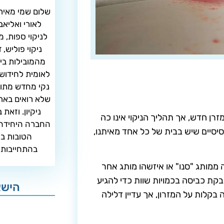
לאורי ואליא
לניקוי ספות, מ
ניקוי פוליש,
מהמובילות בי
לאומית לחידוש
נקי מחדש מתוך 
שלא רואים בארץ
ניקיון. וזאת
זרן חדש, אך תהליך הניקוי אינו כה
החברה היחידה 
יסיים שיש בבית של כל אחד מאיתנו,
הטובות בי
בהתחייבות 
ממותג "סנו" או איזשהו מותג אחר
קת כביסה בכמויות שוות כדי להגיע
הישא
בקלות על המזרון, אך עדיין דלילה